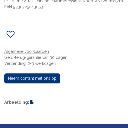
L4-PI-RE-12: RD Leiband Paw Impressions Rood-XS 12mmx1,2m
EAN 9330725043053
Algemene voorwaarden
Geld-terug-garantie van 30 dagen
Verzending: 2-3 werkdagen
Neem contant met ons op
Afbeelding: