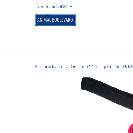
Overslaan naar inhoud
Nederlands (BE)
Home
Voor Onderweg
Om Te Spelen
Alle producten
On-The-GO
Tijdens het Uitl