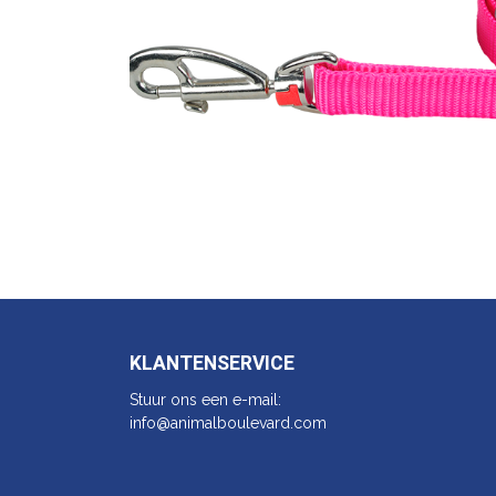
KLANTENSERVICE
Stuur ons een e-mail:
info@animalbo​ulevard.com