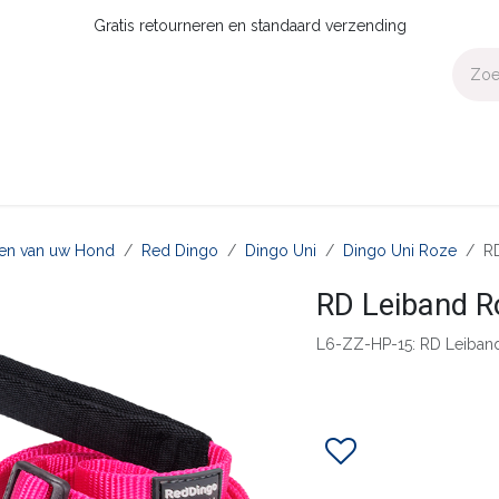
Gratis retourneren en standaard verzending
Voor Thuis
Collecties
Presale
OUTLET
Verdeler worden?
aten van uw Hond
Red Dingo
Dingo Uni
Dingo Uni Roze
R
RD Leiband 
L6-ZZ-HP-15: RD Leiba