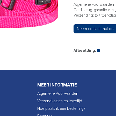
Algemene voorwaarden
Geld-terug-garantie van
Verzending: 2-3 werkda
Neem contant met ons
Afbeelding:
MEER INFORMATIE
Algemene Voorwaarden
Verzendkosten en levertijd
Hoe plaats ik een bestelling?