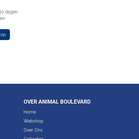
 30 dagen
gen
 op
OVER ANIMAL BOULEVARD
Home
Webshop
Over Ons