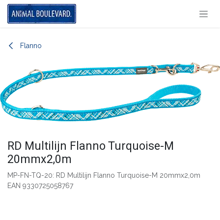
Overslaan naar inhoud
Flanno
RD Multilijn Flanno Turquoise-M
20mmx2,0m
MP-FN-TQ-20: RD Multilijn Flanno Turquoise-M 20mmx2,0m
EAN 9330725058767