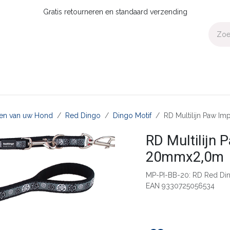
Gratis retourneren en standaard verzending
Voor Thuis
Collecties
Presale
OUTLET
Verdeler worden?
aten van uw Hond
Red Dingo
Dingo Motif
RD Multilijn Paw 
RD Multilijn
20mmx2,0m
MP-PI-BB-20: RD Red Di
EAN 9330725056534