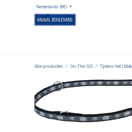
Overslaan naar inhoud
Nederlands (BE)
Home
Voor Onderweg
Om Te Spelen
Alle producten
On-The-GO
Tijdens het Uitl