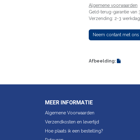
Algemene voorwaarden
Geld-terug-garantie van
Verzending: 2-3 werkda
Neem contant met ons
Afbeelding:
MEER INFORMATIE
Algemene Voorwaarden
Verzendkosten en levertijd
Hoe plaats ik een bestelling?