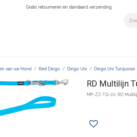
Gratis retourneren en standaard verzending
Voor Thuis
Collecties
Presale
OUTLET
Verdeler worden?
aten van uw Hond
Red Dingo
Dingo Uni
Dingo Uni Turquoise
RD Multilijn
MP-ZZ-TQ-20: RD Multi