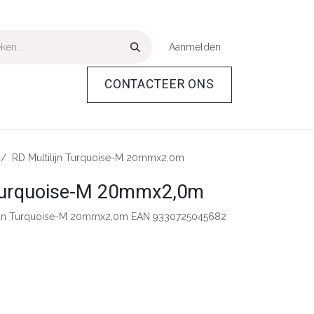
Aanmelden
CONTACTEER ONS
Over Ons
Help
RD Multilijn Turquoise-M 20mmx2,0m
 Turquoise-M 20mmx2,0m
lijn Turquoise-M 20mmx2,0m EAN 9330725045682