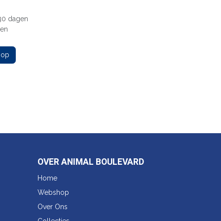
 30 dagen
gen
 op
OVER ANIMAL BOULEVARD
Home
Webshop
Over Ons