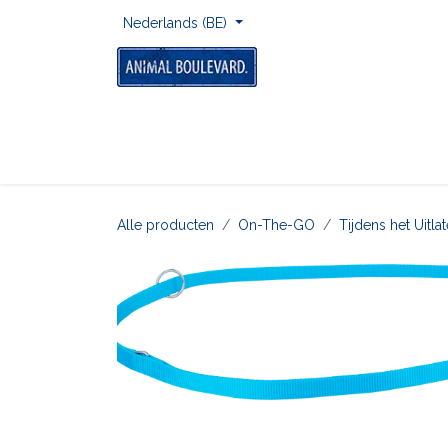
Overslaan naar inhoud
Nederlands (BE)
Home
Voor Onderweg
Om Te Spelen
Alle producten
On-The-GO
Tijdens het Uitl