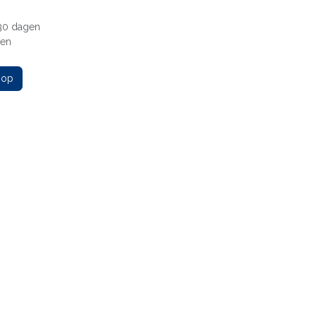
 30 dagen
gen
 op