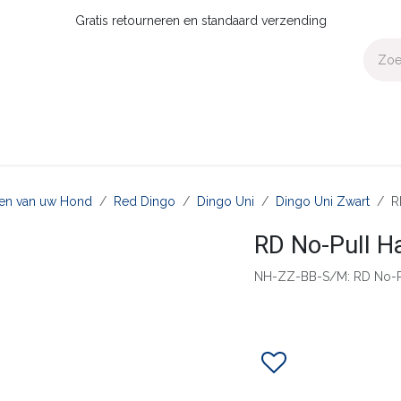
Gratis retourneren en standaard verzending
Voor Thuis
Collecties
Presale
OUTLET
Verdeler worden?
aten van uw Hond
Red Dingo
Dingo Uni
Dingo Uni Zwart
R
RD No-Pull H
NH-ZZ-BB-S/M: RD No-P