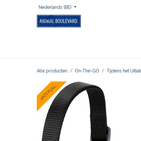
Overslaan naar inhoud
Nederlands (BE)
Home
Voor Onderweg
Om Te Spelen
Alle producten
On-The-GO
Tijdens het Uitl
ANTI PULL