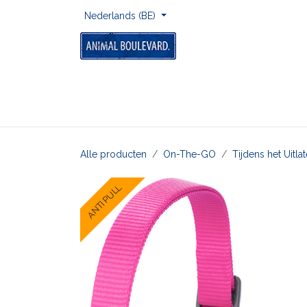
Overslaan naar inhoud
Nederlands (BE)
Home
Voor Onderweg
Om Te Spelen
Alle producten
On-The-GO
Tijdens het Uitl
ANTI PULL