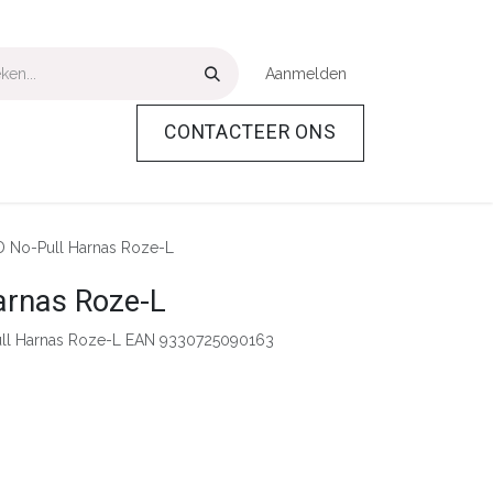
Aanmelden
CONTACTEER ONS
Over Ons
Help
D No-Pull Harnas Roze-L
arnas Roze-L
ll Harnas Roze-L EAN 9330725090163