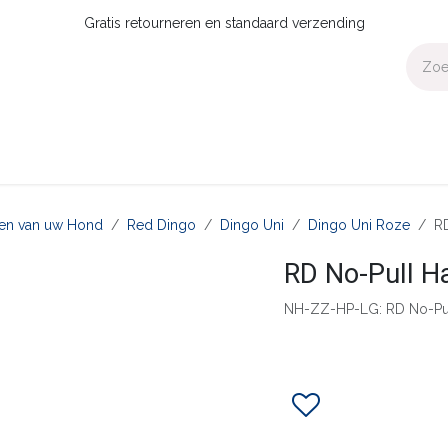
Gratis retourneren en standaard verzending
Voor Thuis
Collecties
Presale
OUTLET
Verdeler worden?
aten van uw Hond
Red Dingo
Dingo Uni
Dingo Uni Roze
R
RD No-Pull H
NH-ZZ-HP-LG: RD No-Pu