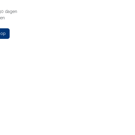
 30 dagen
gen
 op