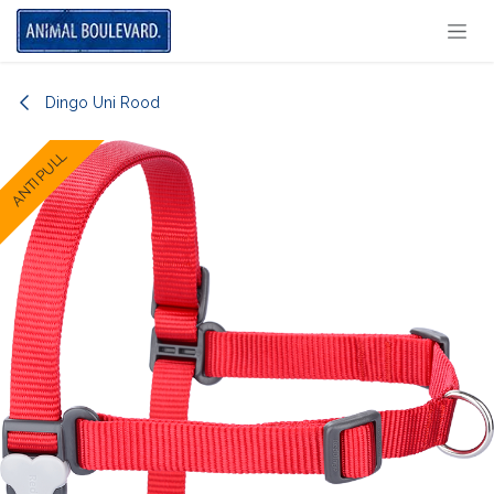
Overslaan naar inhoud
Dingo Uni Rood
ANTI PULL