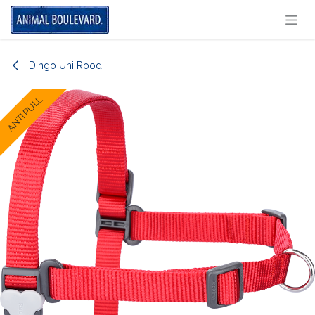
Overslaan naar inhoud
Dingo Uni Rood
ANTI PULL