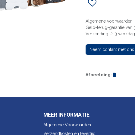
Algemene voorwaarden
Geld-terug-garantie van
Verzending: 2-3 werkda
Neem contant met ons
Afbeelding:
MEER INFORMATIE
Algemene Voorwaarden
Verzendkosten en levertijd