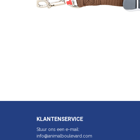
KLANTENSERVICE
Stuur ons een e-mail:
info@animalbo​ulevard.com