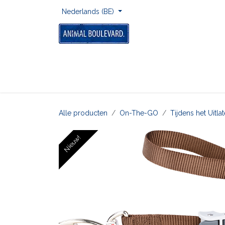
Overslaan naar inhoud
Nederlands (BE)
Home
Voor Onderweg
Om Te Spelen
Alle producten
On-The-GO
Tijdens het Uitl
Nieuw!