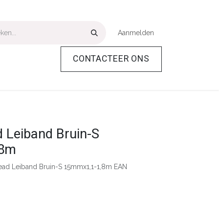
Aanmelden
CONTACTEER ONS
Over Ons
Help
 Leiband Bruin-S
,8m
ead Leiband Bruin-S 15mmx1,1-1,8m EAN