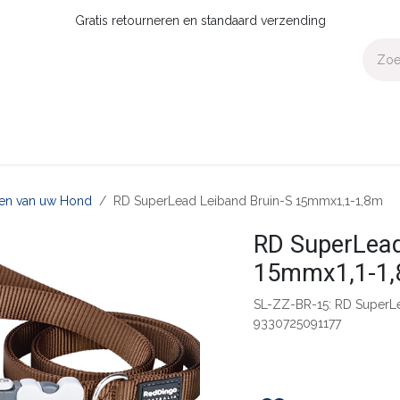
Gratis retourneren en standaard verzending
Voor Thuis
Collecties
Presale
OUTLET
Verdeler worden?
aten van uw Hond
RD SuperLead Leiband Bruin-S 15mmx1,1-1,8m
RD SuperLead
15mmx1,1-1
SL-ZZ-BR-15: RD SuperL
9330725091177