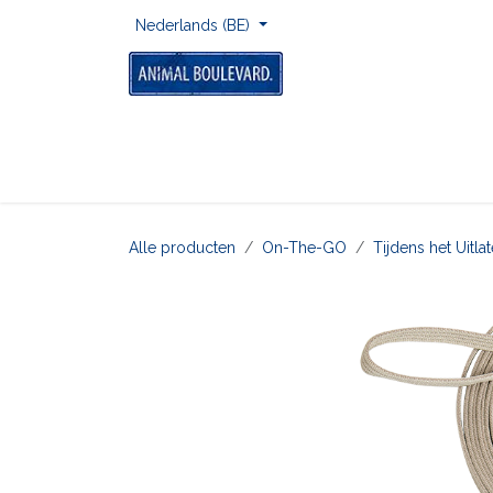
Overslaan naar inhoud
Nederlands (BE)
Home
Voor Onderweg
Om Te Spelen
Alle producten
On-The-GO
Tijdens het Uitl