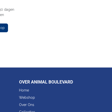
 30 dagen
gen
 op
OVER ANIMAL BOULEVARD
Home
Webshop
Over Ons