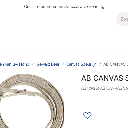
Gratis retourneren en standaard verzending
Voor Thuis
Collecties
Presale
OUTLET
Verdeler worden?
aten van uw Hond
Gewaxt Leer
Canvas Speurlijn
AB CANVAS S
AB CANVAS S
AB30526: AB CANVAS Sp