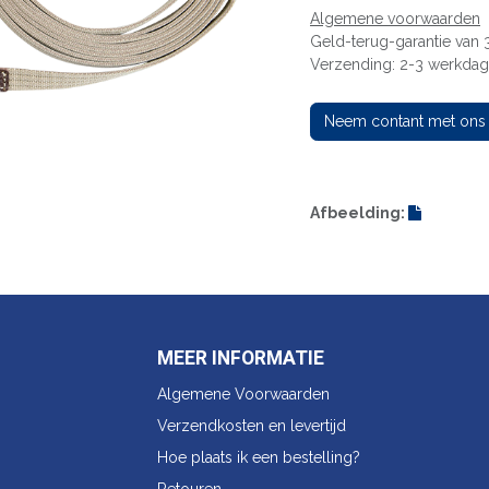
Algemene voorwaarden
Geld-terug-garantie van
Verzending: 2-3 werkda
Neem contant met ons
Afbeelding:
MEER INFORMATIE
Algemene Voorwaarden
Verzendkosten en levertijd
Hoe plaats ik een bestelling?